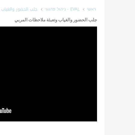
جلب الحضور والغياب 
ראשי
EVAL - ניהול פדגוגי
جلب الحضور والغياب وتعبئة ملاحظات المربي